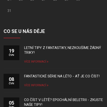
31
CO SE U NÁS DĚJE
LETNÍ TIPY Z FANTASTIKY, NEZKOUŠÍME ŽÁDNÝ
19
TRIKY!
ČVN
VÍCE INFORMACÍ
FANTASTICKÉ SÉRIE NA LÉTO - AŤ JE CO ČÍST!
08
ČVN
VÍCE INFORMACÍ
CO ČÍST V LÉTĚ? EPOCHÁLNÍ BELETRII - ZKUSTE
05
NAŠE TIPY!