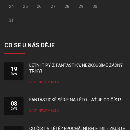
24
25
26
27
28
29
30
31
CO SE U NÁS DĚJE
LETNÍ TIPY Z FANTASTIKY, NEZKOUŠÍME ŽÁDNÝ
19
TRIKY!
ČVN
VÍCE INFORMACÍ
FANTASTICKÉ SÉRIE NA LÉTO - AŤ JE CO ČÍST!
08
ČVN
VÍCE INFORMACÍ
CO ČÍST V LÉTĚ? EPOCHÁLNÍ BELETRII - ZKUSTE