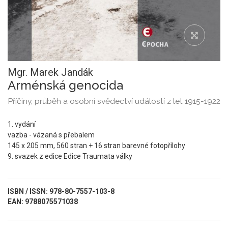
Mgr. Marek Jandák
Arménská genocida
Příčiny, průběh a osobní svědectví událostí z let 1915-1922
1. vydání
vazba - vázaná s přebalem
145 x 205 mm, 560 stran + 16 stran barevné fotopřílohy
9. svazek z edice Edice Traumata války
ISBN / ISSN: 978-80-7557-103-8
EAN: 9788075571038