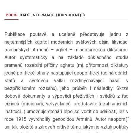
POPIS
DALŠÍ INFORMACE
HODNOCENÍ (
0
)
Publikace poutavě a uceleně představuje jednu z
nejtemnějších kapitol moderních světových dějin: likvidaci
osmanských Arménů – aghet – mladotureckou diktaturou.
Autor systematicky a na základě důkladného studia
pramenů rozebírá příčiny aghetu (mj. přítomnost diktatury
jedné politické strany, nastupující geopolitický řád národních
států a světovou válku rozdmýchávající násilí v
bezpříkladném rozsahu), jeho průběh i následky. Skrze
dobové dokumenty a výpovědi přeživších i svědků z řad
cizinců (misionářů, velvyslanců, představitelů zahraničních
institucí…) umožňuje čtenáři lépe se vcítit do událostí, jež v
roce 1915 vyvrcholily genocidou Arménů. Autor neopomíjí
ani tak složité a zároveň citlivé téma, jakým je vztah politiky