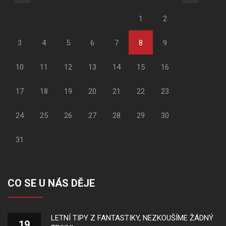
1
2
3
4
5
6
7
8
9
10
11
12
13
14
15
16
17
18
19
20
21
22
23
24
25
26
27
28
29
30
31
CO SE U NÁS DĚJE
LETNÍ TIPY Z FANTASTIKY, NEZKOUŠÍME ŽÁDNÝ
19