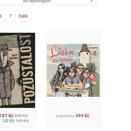
▾
od nejnovějších
6
7
Další
187 Kč
249 Kč
399 Kč
audiokniha
152 Kč
169 Kč
a