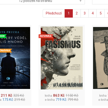
▾
12 položek na stránku
Předchozí
1
2
3
4
5
2026
NOVINKA
DNÁVKA
211 Kč
325 Kč
863 Kč
1150 Kč
kniha
kniha
175 Kč
219 Kč
719 Kč
799 Kč
ha
e-kniha
e-knih