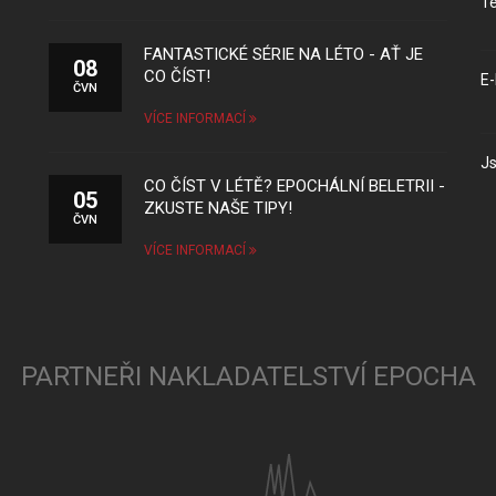
Te
FANTASTICKÉ SÉRIE NA LÉTO - AŤ JE
08
CO ČÍST!
E-
ČVN
VÍCE INFORMACÍ
Js
CO ČÍST V LÉTĚ? EPOCHÁLNÍ BELETRII -
05
ZKUSTE NAŠE TIPY!
ČVN
VÍCE INFORMACÍ
PARTNEŘI NAKLADATELSTVÍ EPOCHA