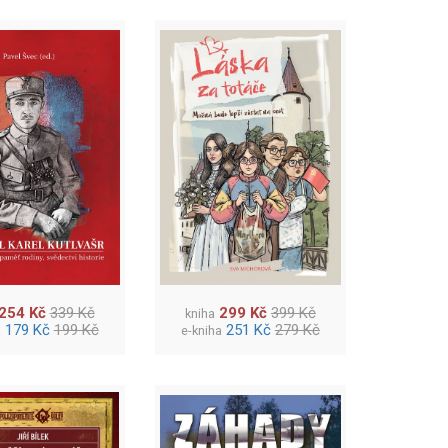
254 Kč
339 Kč
299 Kč
399 Kč
kniha
179 Kč
199 Kč
251 Kč
279 Kč
a
e-kniha