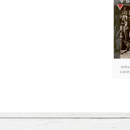
kniha
e-kni