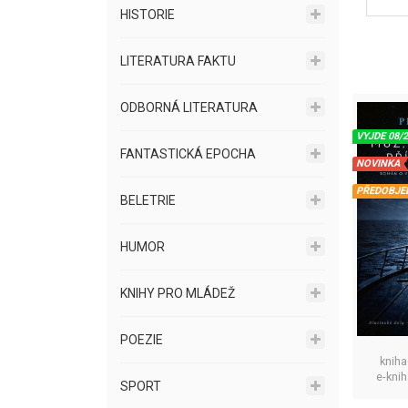
HISTORIE
LITERATURA FAKTU
ODBORNÁ LITERATURA
VYJDE 08/
FANTASTICKÁ EPOCHA
NOVINKA
PŘEDOBJE
BELETRIE
HUMOR
KNIHY PRO MLÁDEŽ
POEZIE
kniha
e-kni
SPORT