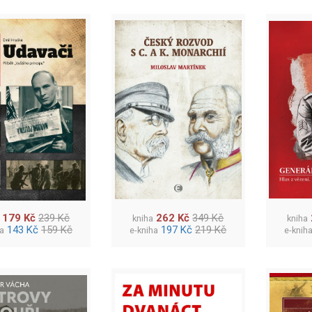
179 Kč
239 Kč
262 Kč
349 Kč
kniha
kniha
143 Kč
159 Kč
197 Kč
219 Kč
ha
e-kniha
e-knih