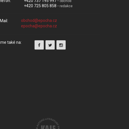
lefon:
+420 737 195 997 -
obchod
+420 725 805 858 -
redakce
Mail:
me také na: