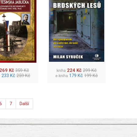
269 Kč
359 Kč
224 Kč
299 Kč
kniha
233 Kč
259 Kč
179 Kč
199 Kč
a
e-kniha
6
7
Další