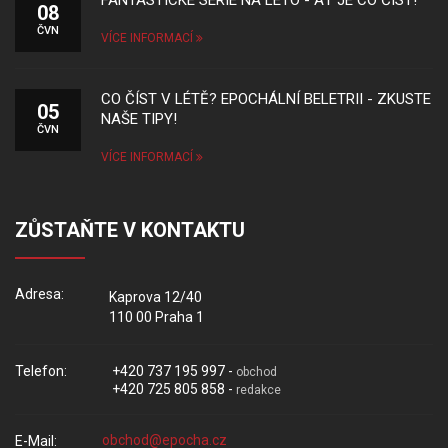
FANTASTICKÉ SÉRIE NA LÉTO - AŤ JE CO ČÍST!
08
ČVN
VÍCE INFORMACÍ
CO ČÍST V LÉTĚ? EPOCHÁLNÍ BELETRII - ZKUSTE
05
NAŠE TIPY!
ČVN
VÍCE INFORMACÍ
ZŮSTAŇTE V KONTAKTU
Adresa:
Kaprova 12/40
110 00 Praha 1
Telefon:
+420 737 195 997 -
obchod
+420 725 805 858 -
redakce
E-Mail: