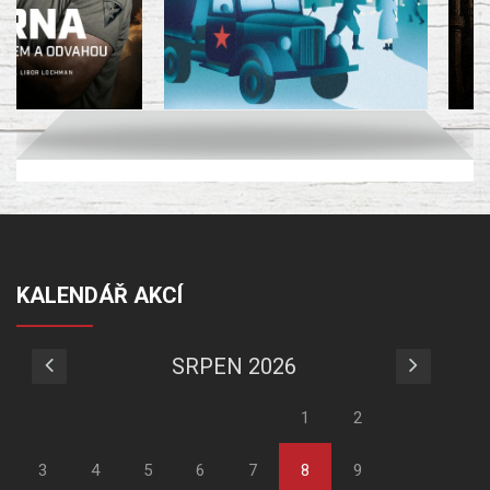
KALENDÁŘ AKCÍ
SRPEN 2026
1
2
3
4
5
6
7
8
9