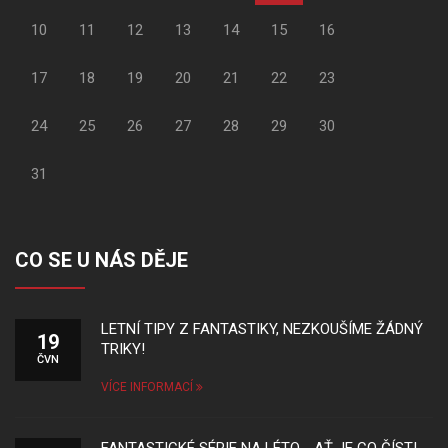
10
11
12
13
14
15
16
17
18
19
20
21
22
23
24
25
26
27
28
29
30
31
CO SE U NÁS DĚJE
LETNÍ TIPY Z FANTASTIKY, NEZKOUŠÍME ŽÁDNÝ
19
TRIKY!
ČVN
VÍCE INFORMACÍ