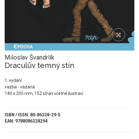
Miloslav Švandrlík
Draculův temný stín
1. vydání
vazba - vázaná
140 x 205 mm, 152 stran včetně.ilustrací
ISBN / ISSN: 80-86328-29-5
EAN: 9788086328294