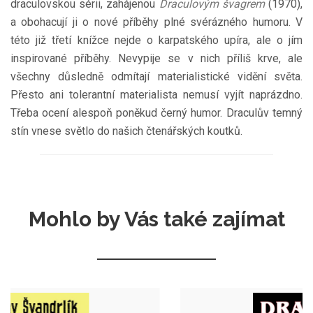
draculovskou sérii, zahájenou
Draculovým švagrem
(1970),
a obohacují ji o nové příběhy plné svérázného humoru. V
této již třetí knížce nejde o karpatského upíra, ale o jím
inspirované příběhy. Nevypije se v nich příliš krve, ale
všechny důsledně odmítají materialistické vidění světa.
Přesto ani tolerantní materialista nemusí vyjít naprázdno.
Třeba ocení alespoň poněkud černý humor. Draculův temný
stín vnese světlo do našich čtenářských koutků.
Mohlo by Vás také zajímat