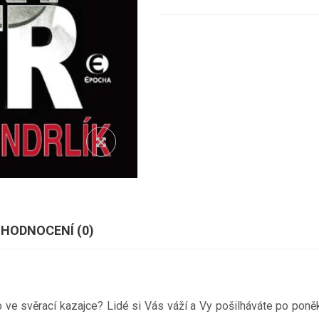
HODNOCENÍ (
0
)
ako ve svěrací kazajce? Lidé si Vás váží a Vy pošilháváte po pon