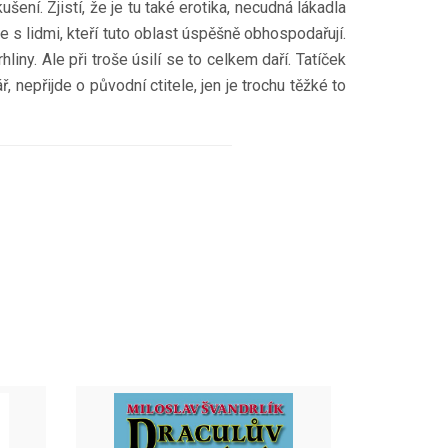
ní. Zjistí, že je tu také erotika, necudná lákadla
e s lidmi, kteří tuto oblast úspěšně obhospodařují.
iny. Ale při troše úsilí se to celkem daří. Tatíček
 nepřijde o původní ctitele, jen je trochu těžké to