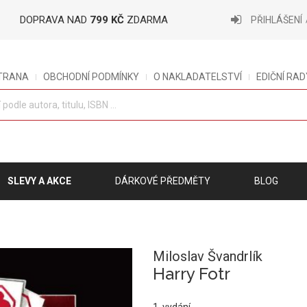
DOPRAVA NAD
799 KČ
ZDARMA
PŘIHLÁŠENÍ
STRANA
OBCHODNÍ PODMÍNKY
O NAKLADATELSTVÍ
EDIČNÍ RAD
SLEVY A AKCE
DÁRKOVÉ PŘEDMĚTY
BLOG
Miloslav Švandrlík
Harry Fotr