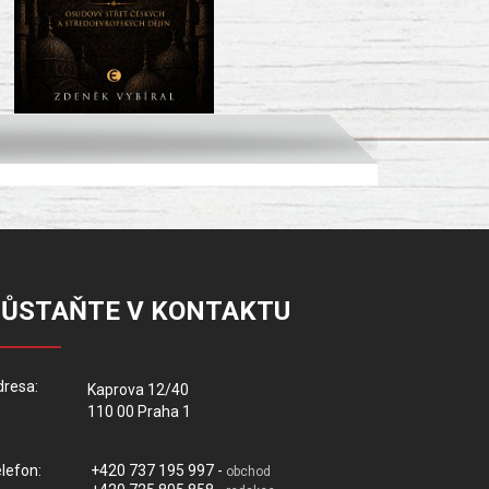
ZŮSTAŇTE V KONTAKTU
resa:
Kaprova 12/40
110 00 Praha 1
lefon:
+420 737 195 997 -
obchod