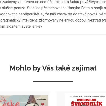
o zanícený vlastenec se nemůže minout s řadou povážlivých pokuše
 slušné peníze. Stačí se přejmenovat na Harryho Fotra a spojit s
odňovat a nepřipouštět si, že náš charakter dostává povážlivé trhl
o pragmatický inteligent, zformovaný nelehkou dobou. Neztratí tvář,
ním složitém světě lehké?
Mohlo by Vás také zajímat