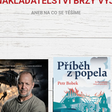
NAKLADATELSTVÍ BRZY VY
ANEB NA CO SE TĚŠÍME