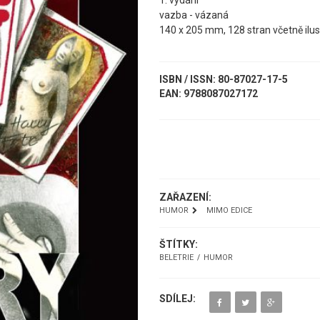
1. vydání
vazba - vázaná
140 x 205 mm, 128 stran včetně ilus
ISBN / ISSN: 80-87027-17-5
EAN: 9788087027172
UKÁZKA
ZAŘAZENÍ:
HUMOR
MIMO EDICE
ŠTÍTKY:
BELETRIE
HUMOR
SDÍLEJ: