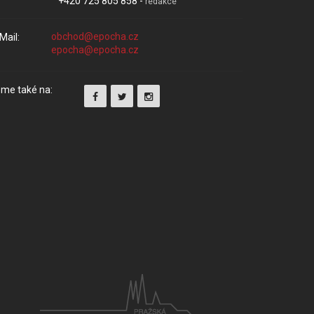
+420 725 805 858 -
redakce
Mail:
me také na: