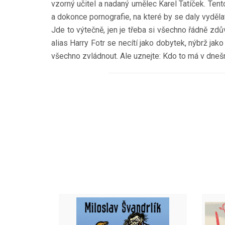
vzorný učitel a nadaný umělec Karel Tatíček. Tent
a dokonce pornografie, na které by se daly vydělat
Jde to výtečně, jen je třeba si všechno řádně zdův
alias Harry Fotr se necítí jako dobytek, nýbrž jak
všechno zvládnout. Ale uznejte: Kdo to má v dneš