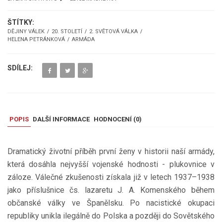
ŠTÍTKY:
DĚJINY VÁLEK
20. STOLETÍ
2. SVĚTOVÁ VÁLKA
HELENA PETRÁNKOVÁ
ARMÁDA
SDÍLEJ:
POPIS
DALŠÍ INFORMACE
HODNOCENÍ (
0
)
Dramatický životní příběh první ženy v historii naší armády,
která dosáhla nejvyšší vojenské hodnosti - plukovnice v
záloze. Válečné zkušenosti získala již v letech 1937–1938
jako příslušnice čs. lazaretu J. A. Komenského během
občanské války ve Španělsku. Po nacistické okupaci
republiky unikla ilegálně do Polska a později do Sovětského