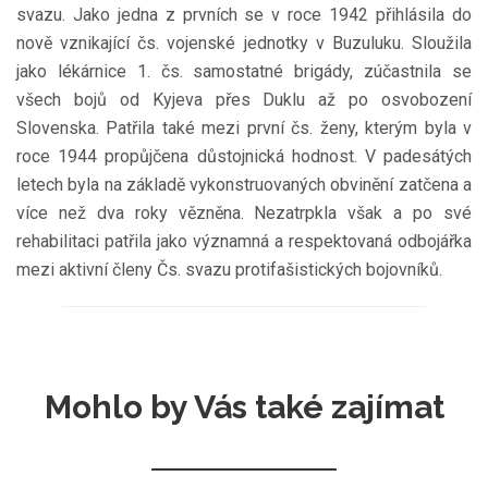
svazu. Jako jedna z prvních se v roce 1942 přihlásila do
nově vznikající čs. vojenské jednotky v Buzuluku. Sloužila
jako lékárnice 1. čs. samostatné brigády, zúčastnila se
všech bojů od Kyjeva přes Duklu až po osvobození
Slovenska. Patřila také mezi první čs. ženy, kterým byla v
roce 1944 propůjčena důstojnická hodnost. V padesátých
letech byla na základě vykonstruovaných obvinění zatčena a
více než dva roky vězněna. Nezatrpkla však a po své
rehabilitaci patřila jako významná a respektovaná odbojářka
mezi aktivní členy Čs. svazu protifašistických bojovníků.
Mohlo by Vás také zajímat