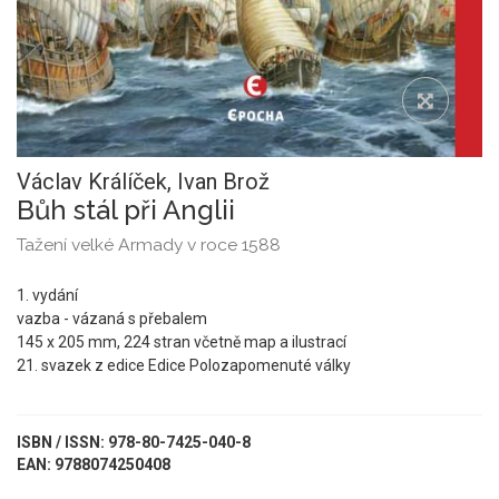
Václav Králíček,
Ivan Brož
Bůh stál při Anglii
Tažení velké Armady v roce 1588
1. vydání
vazba - vázaná s přebalem
145 x 205 mm, 224 stran včetně map a ilustrací
21. svazek z edice Edice Polozapomenuté války
ISBN / ISSN: 978-80-7425-040-8
EAN: 9788074250408