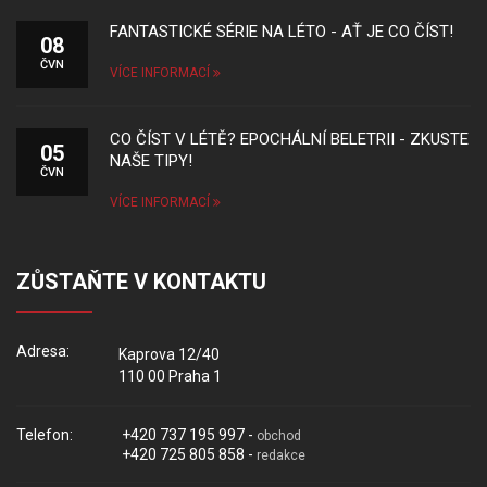
FANTASTICKÉ SÉRIE NA LÉTO - AŤ JE CO ČÍST!
08
ČVN
VÍCE INFORMACÍ
CO ČÍST V LÉTĚ? EPOCHÁLNÍ BELETRII - ZKUSTE
05
NAŠE TIPY!
ČVN
VÍCE INFORMACÍ
ZŮSTAŇTE V KONTAKTU
Adresa:
Kaprova 12/40
110 00 Praha 1
Telefon:
+420 737 195 997 -
obchod
+420 725 805 858 -
redakce