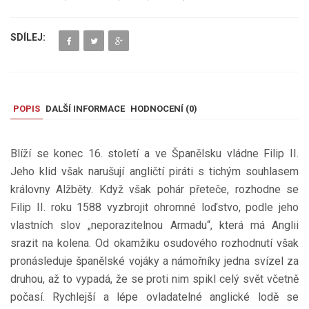
SDÍLEJ:
POPIS
DALŠÍ INFORMACE
HODNOCENÍ (
0
)
Blíží se konec 16. století a ve Španělsku vládne Filip II.
Jeho klid však narušují angličtí piráti s tichým souhlasem
královny Alžběty. Když však pohár přeteče, rozhodne se
Filip II. roku 1588 vyzbrojit ohromné loďstvo, podle jeho
vlastních slov „neporazitelnou Armadu“, která má Anglii
srazit na kolena. Od okamžiku osudového rozhodnutí však
pronásleduje španělské vojáky a námořníky jedna svízel za
druhou, až to vypadá, že se proti nim spikl celý svět včetně
počasí. Rychlejší a lépe ovladatelné anglické lodě se