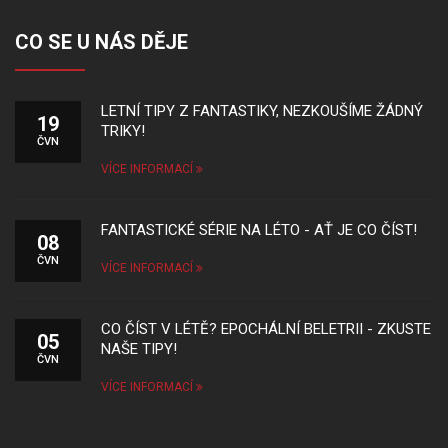
CO SE U NÁS DĚJE
LETNÍ TIPY Z FANTASTIKY, NEZKOUŠÍME ŽÁDNÝ
19
TRIKY!
ČVN
VÍCE INFORMACÍ
FANTASTICKÉ SÉRIE NA LÉTO - AŤ JE CO ČÍST!
08
ČVN
VÍCE INFORMACÍ
CO ČÍST V LÉTĚ? EPOCHÁLNÍ BELETRII - ZKUSTE
05
NAŠE TIPY!
ČVN
VÍCE INFORMACÍ