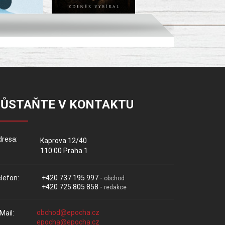
ZŮSTAŇTE V KONTAKTU
resa:
Kaprova 12/40
110 00 Praha 1
lefon:
+420 737 195 997 -
obchod
+420 725 805 858 -
redakce
Mail: