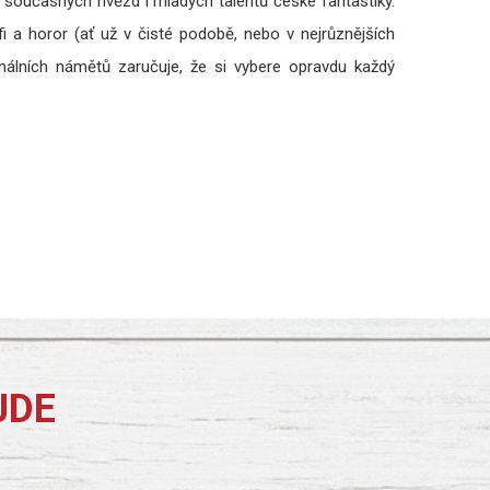
ků, současných hvězd i mladých talentů české fantastiky.
fi a horor (ať už v čisté podobě, nebo v nejrůznějších
inálních námětů zaručuje, že si vybere opravdu každý
JDE