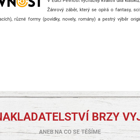
V Edici Pevnost vycházejí kvalitní díla klasi
Žánrový záběr, který se opírá o fantasy, sci
cích), různé formy (povídky, novely, romány) a pestrý výběr orig
NAKLADATELSTVÍ BRZY VY
ANEB NA CO SE TĚŠÍME