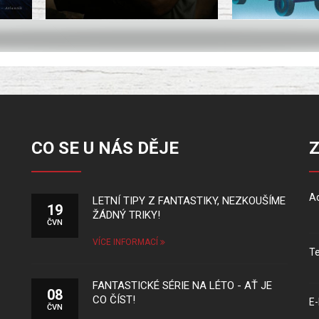
CO SE U NÁS DĚJE
Ad
LETNÍ TIPY Z FANTASTIKY, NEZKOUŠÍME
19
ŽÁDNÝ TRIKY!
ČVN
VÍCE INFORMACÍ
Te
FANTASTICKÉ SÉRIE NA LÉTO - AŤ JE
08
CO ČÍST!
E-
ČVN