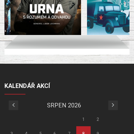
KALENDÁŘ AKCÍ
SRPEN 2026
1
2
3
4
5
6
7
8
9