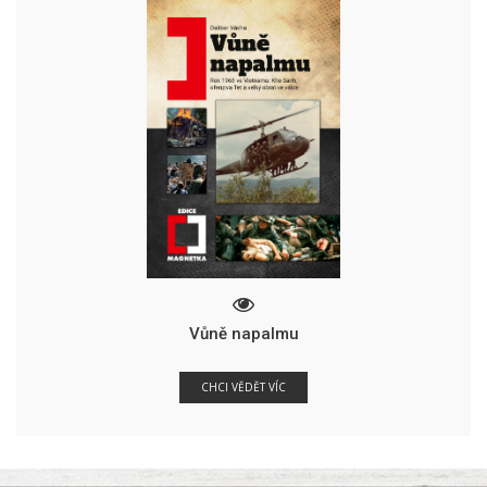
Vůně napalmu
CHCI VĚDĚT VÍC