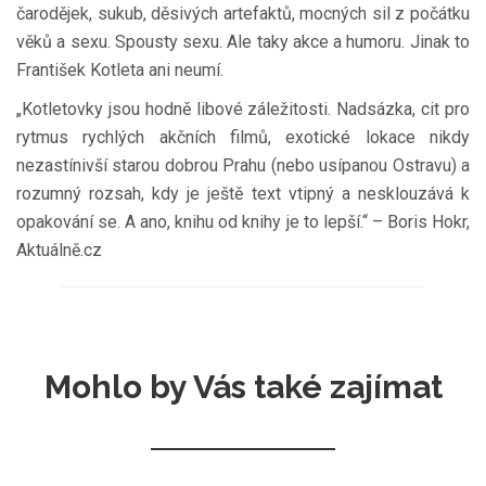
čarodějek, sukub, děsivých artefaktů, mocných sil z počátku
věků a sexu. Spousty sexu. Ale taky akce a humoru. Jinak to
František Kotleta ani neumí.
„Kotletovky jsou hodně libové záležitosti. Nadsázka, cit pro
rytmus rychlých akčních filmů, exotické lokace nikdy
nezastínivší starou dobrou Prahu (nebo usípanou Ostravu) a
rozumný rozsah, kdy je ještě text vtipný a nesklouzává k
opakování se. A ano, knihu od knihy je to lepší.“ – Boris Hokr,
Aktuálně.cz
Mohlo by Vás také zajímat