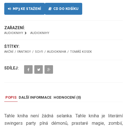
MP3 KE STAŽENÍ
CD DO KOŠÍKU
ZAŘAZENÍ:
AUDIOKNIHY
AUDIOKNIHY
ŠTÍTKY:
AKČNÍ
FANTASY
SCI-FI
AUDIOKNIHA
TOMÁŠ KOSEK
SDÍLEJ:
POPIS
DALŠÍ INFORMACE
HODNOCENÍ (
0
)
Tahle kniha není žádná selanka. Tahle kniha je literární
swingers party plná démonů, prastaré magie, zombií,