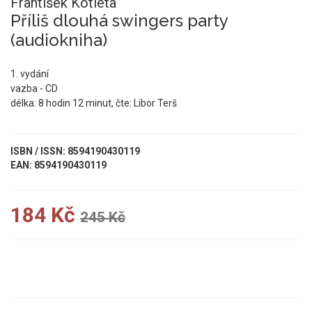
František Kotleta
Příliš dlouhá swingers party
(audiokniha)
1. vydání
vazba - CD
délka: 8 hodin 12 minut, čte: Libor Terš
ISBN / ISSN: 8594190430119
EAN: 8594190430119
184 Kč
245 Kč
UKÁZKA