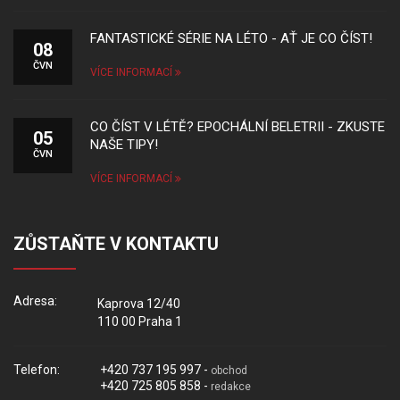
FANTASTICKÉ SÉRIE NA LÉTO - AŤ JE CO ČÍST!
08
ČVN
VÍCE INFORMACÍ
CO ČÍST V LÉTĚ? EPOCHÁLNÍ BELETRII - ZKUSTE
05
NAŠE TIPY!
ČVN
VÍCE INFORMACÍ
ZŮSTAŇTE V KONTAKTU
Adresa:
Kaprova 12/40
110 00 Praha 1
Telefon:
+420 737 195 997 -
obchod
+420 725 805 858 -
redakce