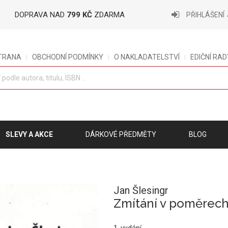
DOPRAVA NAD
799 KČ
ZDARMA
PŘIHLÁŠENÍ
STRANA
OBCHODNÍ PODMÍNKY
O NAKLADATELSTVÍ
EDIČNÍ RAD
SLEVY A AKCE
DÁRKOVÉ PŘEDMĚTY
BLOG
Jan Šlesingr
Zmítání v poměrec