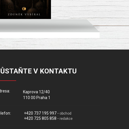
ZŮSTAŇTE V KONTAKTU
resa:
Kaprova 12/40
110 00 Praha 1
lefon:
+420 737 195 997 -
obchod
+420 725 805 858 -
redakce