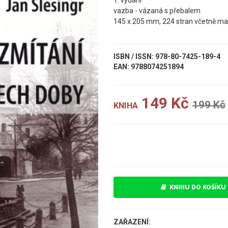
1. vydání
vazba - vázaná s přebalem
145 x 205 mm, 224 stran včetně map 
ISBN / ISSN: 978-80-7425-189-4
EAN: 9788074251894
149 Kč
199 Kč
KNIHA
UKÁZKA
KNIHU DO KOŠÍKU
ZAŘAZENÍ: