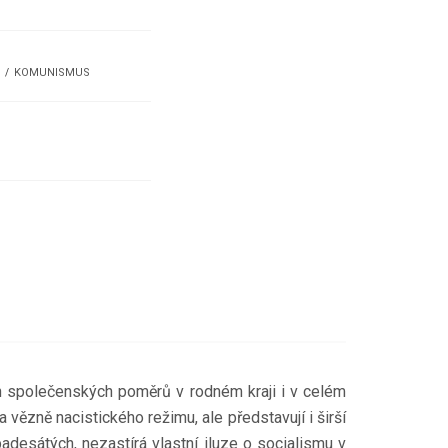
KOMUNISMUS
ěn společenských poměrů v rodném kraji i v celém
vězně nacistického režimu, ale představují i širší
desátých, nezastírá vlastní iluze o socialismu v