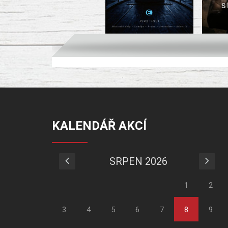
KALENDÁŘ AKCÍ
SRPEN 2026
1
2
3
4
5
6
7
8
9