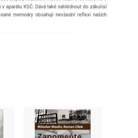
 v aparátu KSČ. Dává také nahlédnout do zákulisí
psané memoáry obsahují nevšední reflexi našich