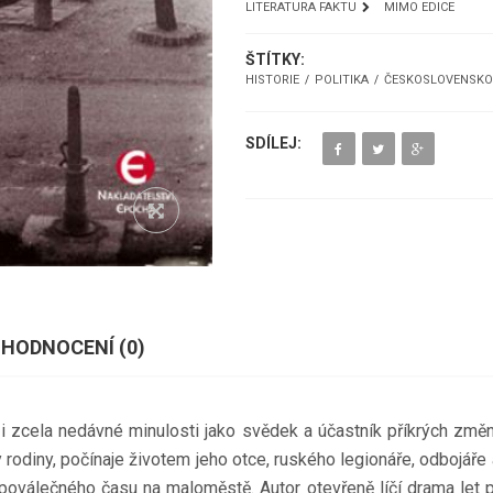
LITERATURA FAKTU
MIMO EDICE
ŠTÍTKY:
HISTORIE
POLITIKA
ČESKOSLOVENSKO
SDÍLEJ:
HODNOCENÍ (
0
)
i zcela nedávné minulosti jako svědek a účastník příkrých zm
diny, počínaje životem jeho otce, ruského legionáře, odbojáře a 
poválečného času na maloměstě. Autor otevřeně líčí drama let pa