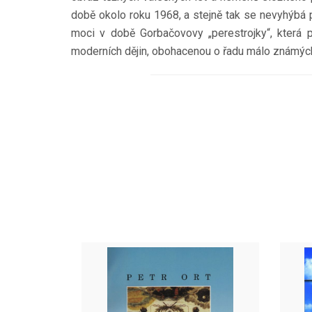
době okolo roku 1968, a stejně tak se nevyhýbá 
moci v době Gorbačovovy „perestrojky“, která 
moderních dějin, obohacenou o řadu málo známýc