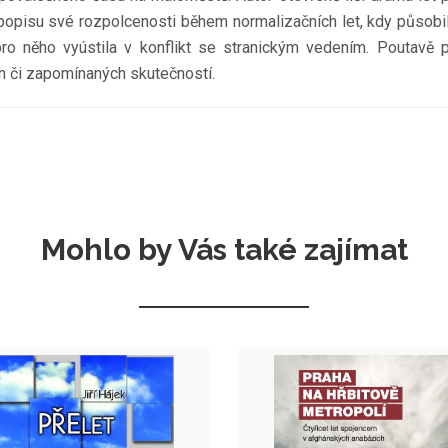
popisu své rozpolcenosti během normalizačních let, kdy působil
pro něho vyústila v konflikt se stranickým vedením. Poutavě 
h či zapomínaných skutečností.
Mohlo by Vás také zajímat