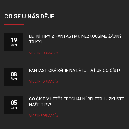
CO SE U NÁS DĚJE
LETNÍ TIPY Z FANTASTIKY, NEZKOUŠÍME ŽÁDNÝ
19
TRIKY!
ČVN
VÍCE INFORMACÍ
FANTASTICKÉ SÉRIE NA LÉTO - AŤ JE CO ČÍST!
08
ČVN
VÍCE INFORMACÍ
CO ČÍST V LÉTĚ? EPOCHÁLNÍ BELETRII - ZKUSTE
05
NAŠE TIPY!
ČVN
VÍCE INFORMACÍ