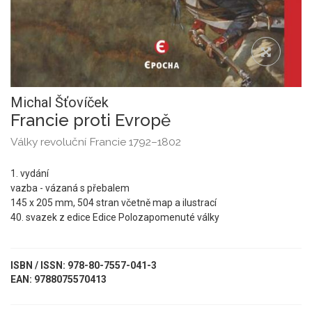
Michal Šťovíček
Francie proti Evropě
Války revoluční Francie 1792–1802
1. vydání
vazba - vázaná s přebalem
145 x 205 mm, 504 stran včetně map a ilustrací
40. svazek z edice Edice Polozapomenuté války
ISBN / ISSN: 978-80-7557-041-3
EAN: 9788075570413