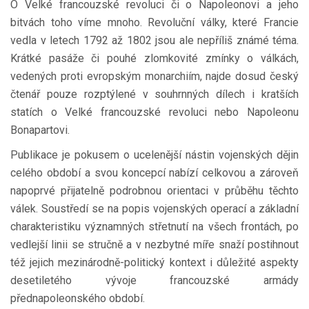
O Velké francouzské revoluci či o Napoleonovi a jeho
bitvách toho víme mnoho. Revoluční války, které Francie
vedla v letech 1792 až 1802 jsou ale nepříliš známé téma.
Krátké pasáže či pouhé zlomkovité zmínky o válkách,
vedených proti evropským monarchiím, najde dosud český
čtenář pouze rozptýlené v souhrnných dílech i kratších
statích o Velké francouzské revoluci nebo Napoleonu
Bonapartovi.
Publikace je pokusem o ucelenější nástin vojenských dějin
celého období a svou koncepcí nabízí celkovou a zároveň
napoprvé přijatelně podrobnou orientaci v průběhu těchto
válek. Soustředí se na popis vojenských operací a základní
charakteristiku významných střetnutí na všech frontách, po
vedlejší linii se stručně a v nezbytné míře snaží postihnout
též jejich mezinárodně-politický kontext i důležité aspekty
desetiletého vývoje francouzské armády
přednapoleonského období.