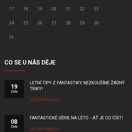
17
18
19
20
21
22
23
24
25
26
27
28
29
30
31
CO SE U NÁS DĚJE
LETNÍ TIPY Z FANTASTIKY, NEZKOUŠÍME ŽÁDNÝ
19
TRIKY!
ČVN
VÍCE INFORMACÍ
FANTASTICKÉ SÉRIE NA LÉTO - AŤ JE CO ČÍST!
08
ČVN
VÍCE INFORMACÍ