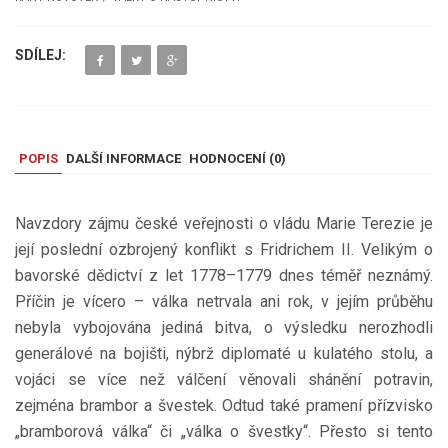
SDÍLEJ:
POPIS
DALŠÍ INFORMACE
HODNOCENÍ (
0
)
Navzdory zájmu české veřejnosti o vládu Marie Terezie je
její poslední ozbrojený konflikt s Fridrichem II. Velikým o
bavorské dědictví z let 1778–1779 dnes téměř neznámý.
Příčin je vícero – válka netrvala ani rok, v jejím průběhu
nebyla vybojována jediná bitva, o výsledku nerozhodli
generálové na bojišti, nýbrž diplomaté u kulatého stolu, a
vojáci se více než válčení věnovali shánění potravin,
zejména brambor a švestek. Odtud také pramení přízvisko
„bramborová válka“ či „válka o švestky“. Přesto si tento