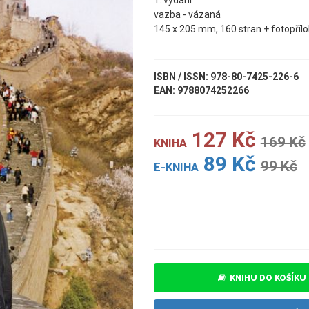
1. vydání
vazba - vázaná
145 x 205 mm, 160 stran + fotopříl
ISBN / ISSN: 978-80-7425-226-6
EAN: 9788074252266
127 Kč
169 Kč
KNIHA
89 Kč
99 Kč
E-KNIHA
UKÁZKA
KNIHU DO KOŠÍKU