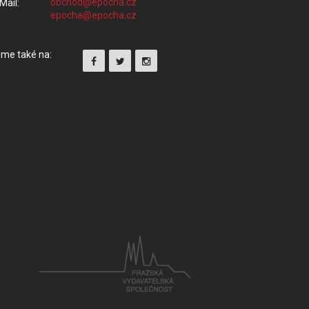
Mail:
me také na: