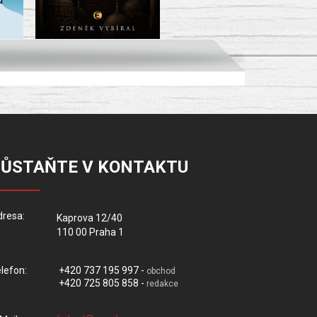
ZŮSTAŇTE V KONTAKTU
resa:
Kaprova 12/40
110 00 Praha 1
lefon:
+420 737 195 997 -
obchod
+420 725 805 858 -
redakce