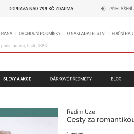
DOPRAVA NAD
799 KČ
ZDARMA
PŘIHLÁŠENÍ
STRANA
OBCHODNÍ PODMÍNKY
O NAKLADATELSTVÍ
EDIČNÍ RAD
SLEVY A AKCE
DÁRKOVÉ PŘEDMĚTY
BLOG
Radim Uzel
Cesty za romantikou