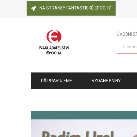
NA STRÁNKY FANTASTICKÉ EPOCHY
ÚVODNÍ 
PŘIPRAVUJEME
VYDANÉ KNIHY