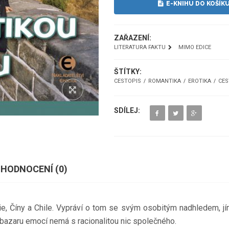
E-KNIHU DO KOŠÍK
ZAŘAZENÍ:
LITERATURA FAKTU
MIMO EDICE
ŠTÍTKY:
CESTOPIS
ROMANTIKA
EROTIKA
CES
SDÍLEJ:
HODNOCENÍ (
0
)
lie, Číny a Chile. Vypráví o tom se svým osobitým nadhledem, j
 bazaru emocí nemá s racionalitou nic společného.