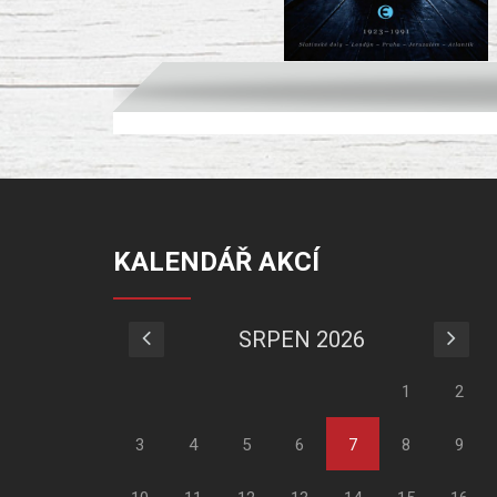
KALENDÁŘ AKCÍ
SRPEN 2026
1
2
3
4
5
6
7
8
9