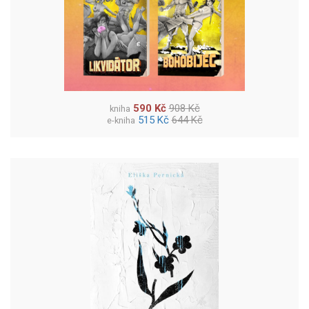
590 Kč
908 Kč
kniha
515 Kč
644 Kč
e-kniha