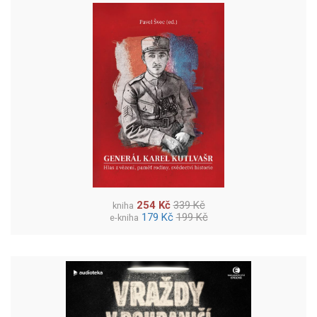
254 Kč
339 Kč
kniha
179 Kč
199 Kč
e-kniha