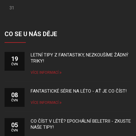
31
CO SE U NÁS DĚJE
LETNÍ TIPY Z FANTASTIKY, NEZKOUŠÍME ŽÁDNÝ
19
TRIKY!
ČVN
VÍCE INFORMACÍ
FANTASTICKÉ SÉRIE NA LÉTO - AŤ JE CO ČÍST!
08
ČVN
VÍCE INFORMACÍ
CO ČÍST V LÉTĚ? EPOCHÁLNÍ BELETRII - ZKUSTE
05
NAŠE TIPY!
ČVN