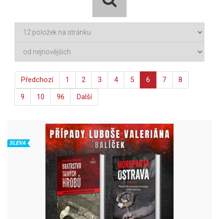
Předchozí
1
2
3
4
5
6
7
8
9
10
96
Další
SLEVA