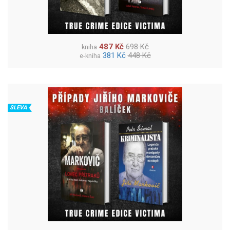
487 Kč
698 Kč
kniha
381 Kč
448 Kč
e-kniha
SLEVA