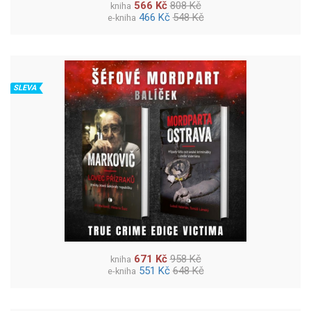
566 Kč
808 Kč
kniha
466 Kč
548 Kč
e-kniha
SLEVA
671 Kč
958 Kč
kniha
551 Kč
648 Kč
e-kniha