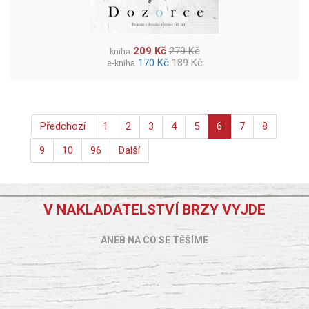
209 Kč
279 Kč
kniha
170 Kč
189 Kč
e-kniha
Předchozí
1
2
3
4
5
6
7
8
9
10
96
Další
V NAKLADATELSTVÍ BRZY VYJDE
ANEB NA CO SE TĚŠÍME