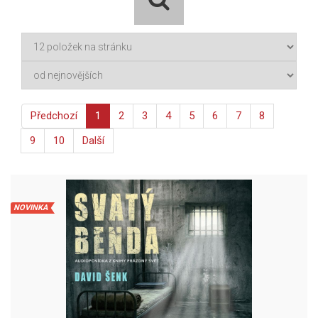
Předchozí
1
2
3
4
5
6
7
8
9
10
Další
NOVINKA