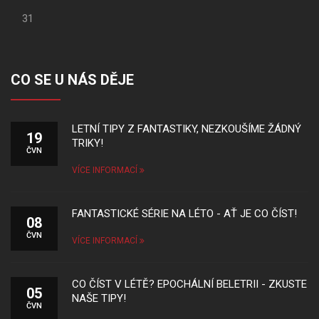
31
CO SE U NÁS DĚJE
LETNÍ TIPY Z FANTASTIKY, NEZKOUŠÍME ŽÁDNÝ
19
TRIKY!
ČVN
VÍCE INFORMACÍ
FANTASTICKÉ SÉRIE NA LÉTO - AŤ JE CO ČÍST!
08
ČVN
VÍCE INFORMACÍ
CO ČÍST V LÉTĚ? EPOCHÁLNÍ BELETRII - ZKUSTE
05
NAŠE TIPY!
ČVN