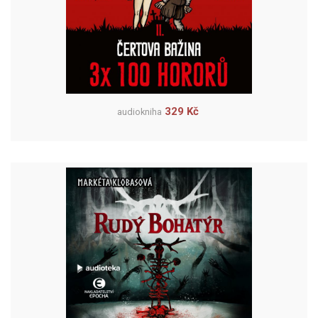
329 Kč
audiokniha