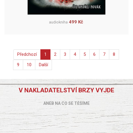
499 Kč
audiokniha
Předchozí
1
2
3
4
5
6
7
8
9
10
Další
V NAKLADATELSTVÍ BRZY VYJDE
ANEB NA CO SE TĚŠÍME