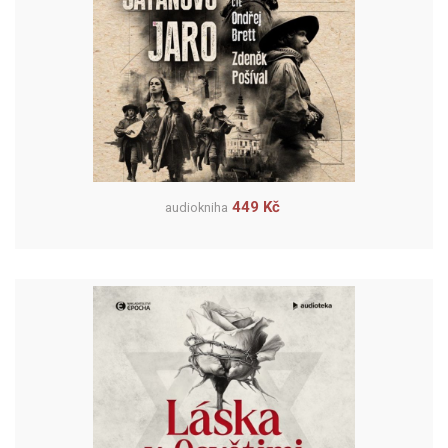
449 Kč
audiokniha