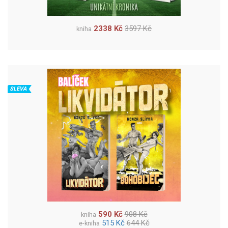
2338 Kč
3597 Kč
kniha
SLEVA
590 Kč
908 Kč
kniha
515 Kč
644 Kč
e-kniha