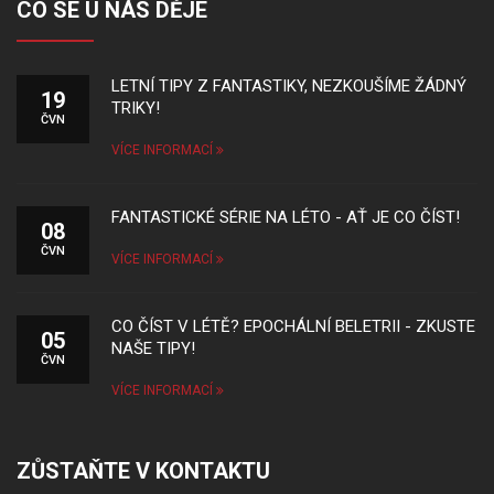
CO SE U NÁS DĚJE
LETNÍ TIPY Z FANTASTIKY, NEZKOUŠÍME ŽÁDNÝ
19
TRIKY!
ČVN
VÍCE INFORMACÍ
FANTASTICKÉ SÉRIE NA LÉTO - AŤ JE CO ČÍST!
08
ČVN
VÍCE INFORMACÍ
CO ČÍST V LÉTĚ? EPOCHÁLNÍ BELETRII - ZKUSTE
05
NAŠE TIPY!
ČVN
VÍCE INFORMACÍ
ZŮSTAŇTE V KONTAKTU