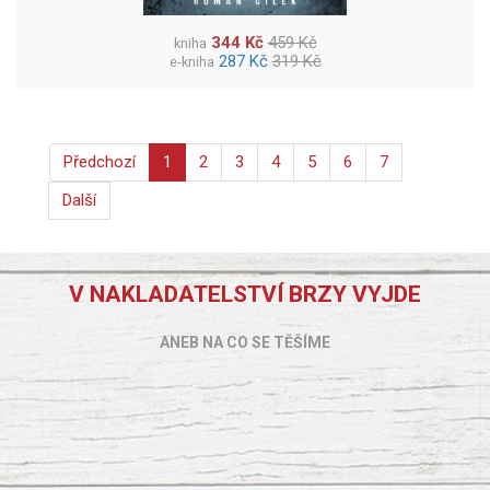
344 Kč
459 Kč
kniha
287 Kč
319 Kč
e-kniha
Předchozí
1
2
3
4
5
6
7
Další
V NAKLADATELSTVÍ BRZY VYJDE
ANEB NA CO SE TĚŠÍME