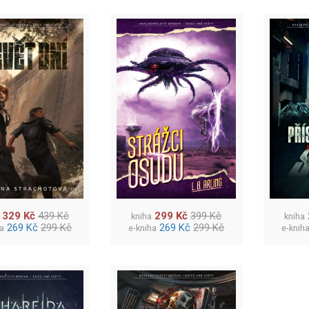
329 Kč
439 Kč
299 Kč
399 Kč
kniha
kniha
269 Kč
299 Kč
269 Kč
299 Kč
ha
e-kniha
e-knih