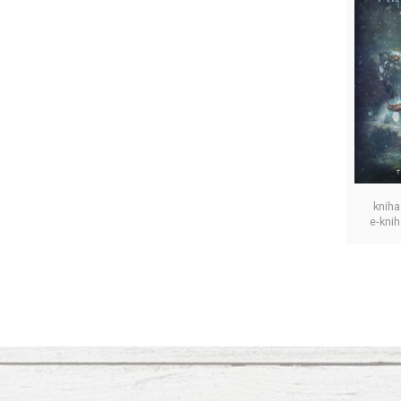
kniha
e-kni