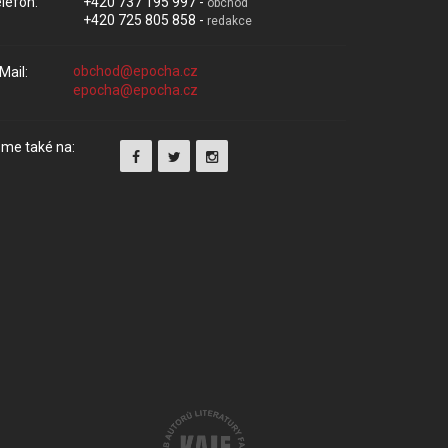
lefon:
+420 737 195 997 -
obchod
+420 725 805 858 -
redakce
Mail:
me také na: