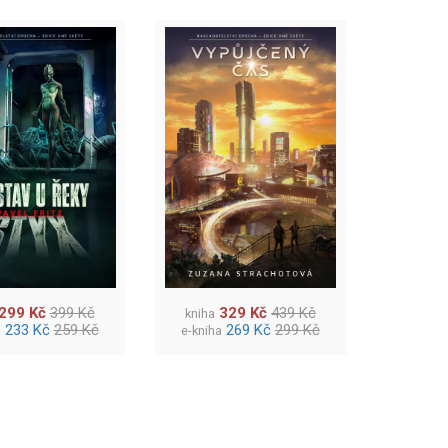
299 Kč
399 Kč
329 Kč
439 Kč
kniha
233 Kč
259 Kč
269 Kč
299 Kč
a
e-kniha