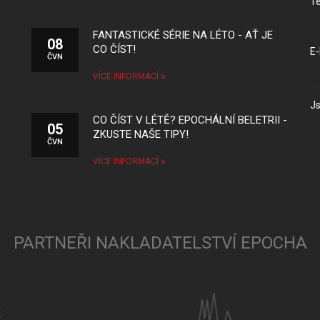
Te
FANTASTICKÉ SÉRIE NA LÉTO - AŤ JE
08
CO ČÍST!
E-
ČVN
VÍCE INFORMACÍ
Js
CO ČÍST V LÉTĚ? EPOCHÁLNÍ BELETRII -
05
ZKUSTE NAŠE TIPY!
ČVN
VÍCE INFORMACÍ
PARTNEŘI NAKLADATELSTVÍ EPOCHA