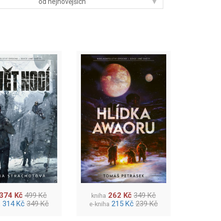
▾
od nejnovějších
374 Kč
499 Kč
262 Kč
349 Kč
kniha
314 Kč
349 Kč
215 Kč
239 Kč
a
e-kniha