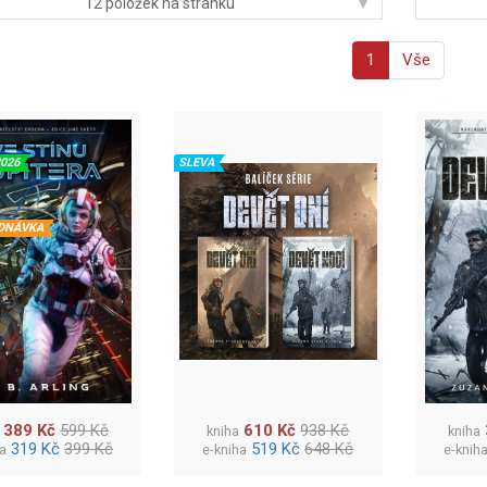
▾
12 položek na stránku
1
Vše
2026
SLEVA
DNÁVKA
389 Kč
599 Kč
610 Kč
938 Kč
kniha
kniha
319 Kč
399 Kč
519 Kč
648 Kč
ha
e-kniha
e-knih