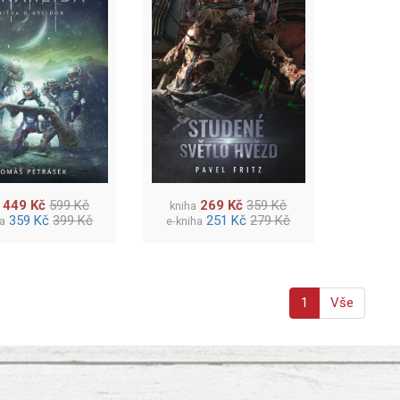
449 Kč
599 Kč
269 Kč
359 Kč
kniha
359 Kč
399 Kč
251 Kč
279 Kč
ha
e-kniha
1
Vše