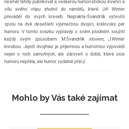
nesměl tehdy publikovat a veškerou humoristickou invenci a
sílu svého vtipu zhutnil do námětů, které Jiří Winter
převáděl do svých kreseb. Neprakta-Švandrlík vytvořili
spolu na dvě desetiletí výjimečnou dvojici, královský pár
humoru. V tomto svazku vyprávějí o svém plodném soužití
každý svým způsobem: M.Švandrlík slovem, J.Winter
kresbou. Jejich dvojhlas je příjemnou a humornou výpovědí
nejen o nich samotných, ale zároveň o době, která sice
humoru nepřála, ale humor vydatně přál jí.
Mohlo by Vás také zajímat