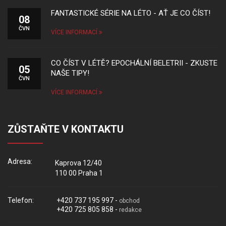
FANTASTICKÉ SÉRIE NA LÉTO - AŤ JE CO ČÍST!
08
ČVN
VÍCE INFORMACÍ
CO ČÍST V LÉTĚ? EPOCHÁLNÍ BELETRII - ZKUSTE
05
NAŠE TIPY!
ČVN
VÍCE INFORMACÍ
ZŮSTAŇTE V KONTAKTU
Adresa:
Kaprova 12/40
110 00 Praha 1
Telefon:
+420 737 195 997 -
obchod
+420 725 805 858 -
redakce