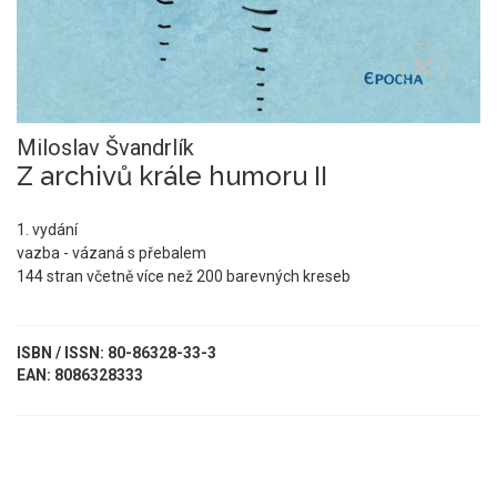
Miloslav Švandrlík
Z archivů krále humoru II
1. vydání
vazba - vázaná s přebalem
144 stran včetně více než 200 barevných kreseb
ISBN / ISSN: 80-86328-33-3
EAN: 8086328333
UKÁZKA