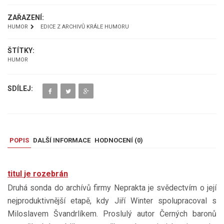
ZAŘAZENÍ:
HUMOR
EDICE Z ARCHIVŮ KRÁLE HUMORU
ŠTÍTKY:
HUMOR
SDÍLEJ:
POPIS
DALŠÍ INFORMACE
HODNOCENÍ (
0
)
titul je rozebrán
Druhá sonda do archívů firmy Neprakta je svědectvím o její
nejproduktivnější etapě, kdy Jiří Winter spolupracoval s
Miloslavem Švandrlíkem. Proslulý autor Černých baronů