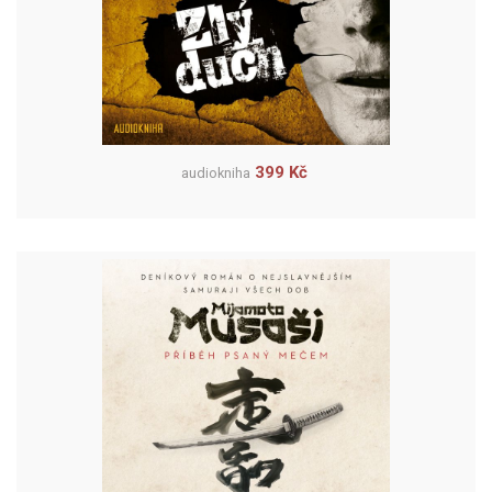
399 Kč
audiokniha