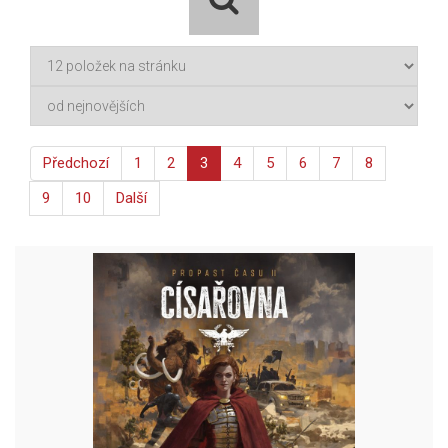
Předchozí
1
2
3
4
5
6
7
8
9
10
Další