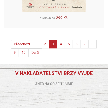
299 Kč
audiokniha
Předchozí
1
2
3
4
5
6
7
8
9
10
Další
V NAKLADATELSTVÍ BRZY VYJDE
ANEB NA CO SE TĚŠÍME