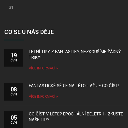
31
CO SE U NÁS DĚJE
LETNÍ TIPY Z FANTASTIKY, NEZKOUŠÍME ŽÁDNÝ
19
TRIKY!
ČVN
VÍCE INFORMACÍ
FANTASTICKÉ SÉRIE NA LÉTO - AŤ JE CO ČÍST!
08
ČVN
VÍCE INFORMACÍ
CO ČÍST V LÉTĚ? EPOCHÁLNÍ BELETRII - ZKUSTE
05
NAŠE TIPY!
ČVN