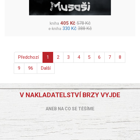
405 Kč
578 Kč
kniha
330 Kč
388 Kč
e-kniha
Předchozí
1
2
3
4
5
6
7
8
9
96
Další
V NAKLADATELSTVÍ BRZY VYJDE
ANEB NA CO SE TĚŠÍME