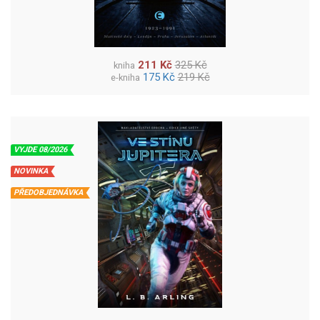
211 Kč
325 Kč
kniha
175 Kč
219 Kč
e-kniha
VYJDE 08/2026
NOVINKA
PŘEDOBJEDNÁVKA