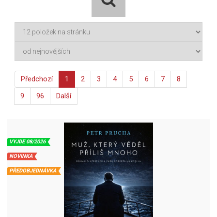
Předchozí
1
2
3
4
5
6
7
8
9
96
Další
VYJDE 08/2026
NOVINKA
PŘEDOBJEDNÁVKA