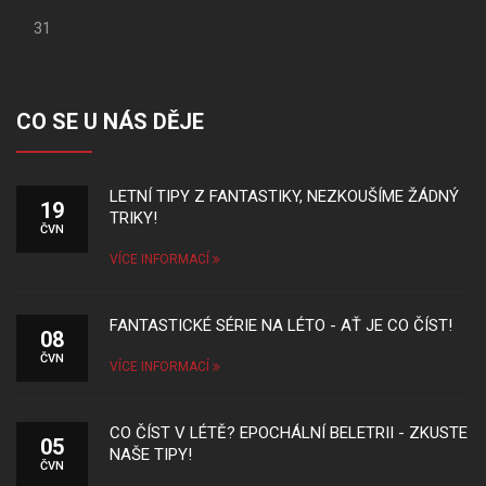
31
CO SE U NÁS DĚJE
LETNÍ TIPY Z FANTASTIKY, NEZKOUŠÍME ŽÁDNÝ
19
TRIKY!
ČVN
VÍCE INFORMACÍ
FANTASTICKÉ SÉRIE NA LÉTO - AŤ JE CO ČÍST!
08
ČVN
VÍCE INFORMACÍ
CO ČÍST V LÉTĚ? EPOCHÁLNÍ BELETRII - ZKUSTE
05
NAŠE TIPY!
ČVN