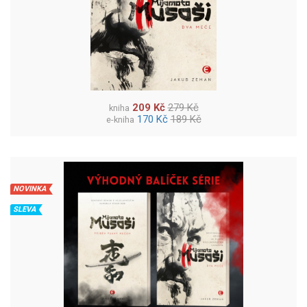
209 Kč
279 Kč
kniha
170 Kč
189 Kč
e-kniha
NOVINKA
SLEVA