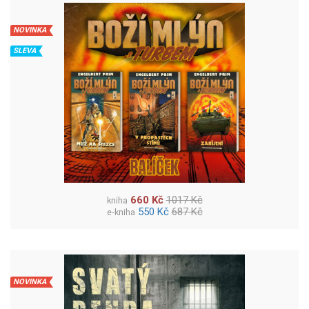
NOVINKA
SLEVA
660 Kč
1017 Kč
kniha
550 Kč
687 Kč
e-kniha
NOVINKA