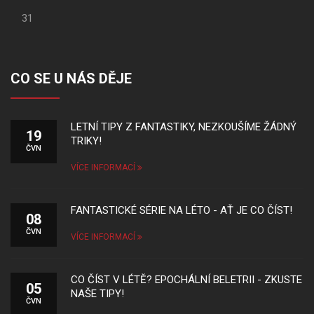
31
CO SE U NÁS DĚJE
LETNÍ TIPY Z FANTASTIKY, NEZKOUŠÍME ŽÁDNÝ
19
TRIKY!
ČVN
VÍCE INFORMACÍ
FANTASTICKÉ SÉRIE NA LÉTO - AŤ JE CO ČÍST!
08
ČVN
VÍCE INFORMACÍ
CO ČÍST V LÉTĚ? EPOCHÁLNÍ BELETRII - ZKUSTE
05
NAŠE TIPY!
ČVN