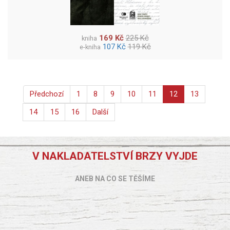
169 Kč
225 Kč
kniha
107 Kč
119 Kč
e-kniha
Předchozí
1
8
9
10
11
12
13
14
15
16
Další
V NAKLADATELSTVÍ BRZY VYJDE
ANEB NA CO SE TĚŠÍME