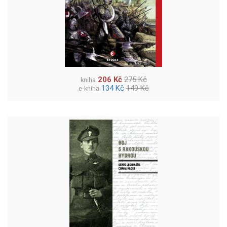
206 Kč
275 Kč
kniha
134 Kč
149 Kč
e-kniha