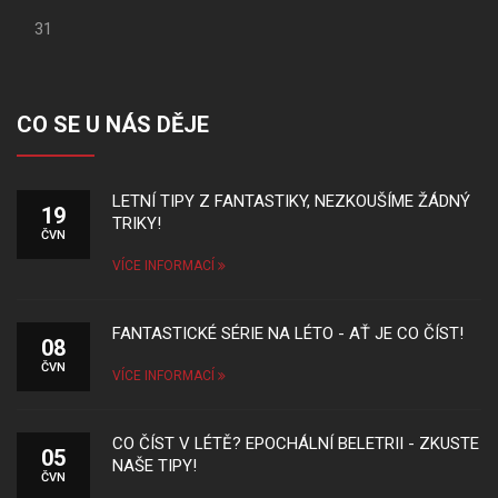
31
CO SE U NÁS DĚJE
LETNÍ TIPY Z FANTASTIKY, NEZKOUŠÍME ŽÁDNÝ
19
TRIKY!
ČVN
VÍCE INFORMACÍ
FANTASTICKÉ SÉRIE NA LÉTO - AŤ JE CO ČÍST!
08
ČVN
VÍCE INFORMACÍ
CO ČÍST V LÉTĚ? EPOCHÁLNÍ BELETRII - ZKUSTE
05
NAŠE TIPY!
ČVN