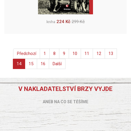
224 Kč
299 Kč
kniha
Předchozí
1
8
9
10
11
12
13
14
15
16
Další
V NAKLADATELSTVÍ BRZY VYJDE
ANEB NA CO SE TĚŠÍME