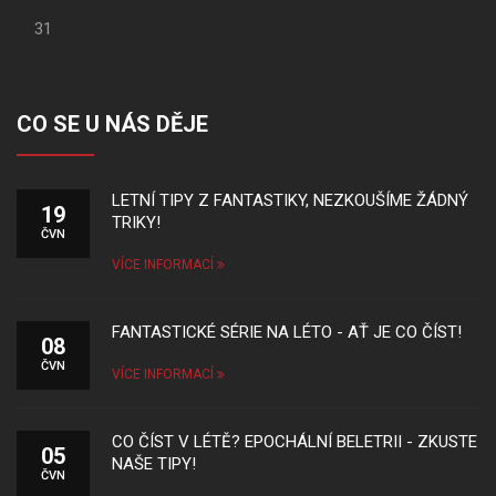
31
CO SE U NÁS DĚJE
LETNÍ TIPY Z FANTASTIKY, NEZKOUŠÍME ŽÁDNÝ
19
TRIKY!
ČVN
VÍCE INFORMACÍ
FANTASTICKÉ SÉRIE NA LÉTO - AŤ JE CO ČÍST!
08
ČVN
VÍCE INFORMACÍ
CO ČÍST V LÉTĚ? EPOCHÁLNÍ BELETRII - ZKUSTE
05
NAŠE TIPY!
ČVN