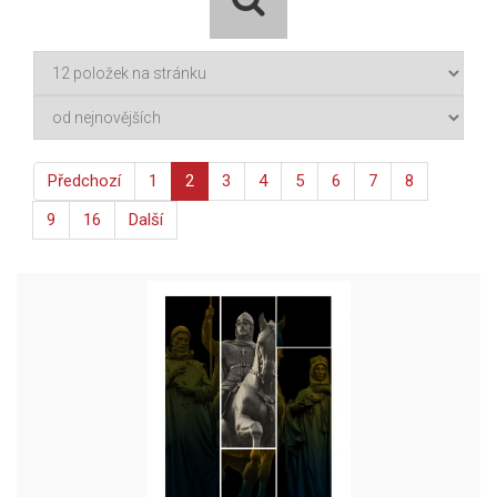
Předchozí
1
2
3
4
5
6
7
8
9
16
Další