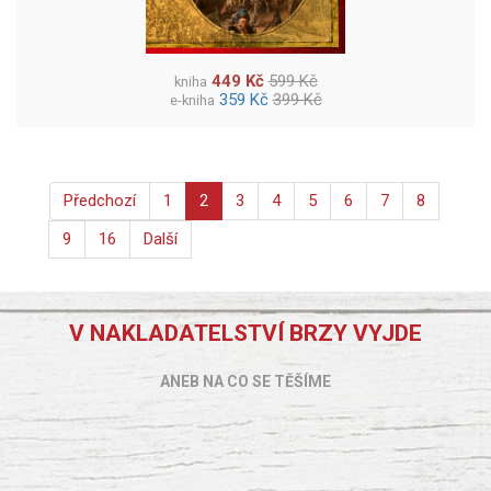
449 Kč
599 Kč
kniha
359 Kč
399 Kč
e-kniha
Předchozí
1
2
3
4
5
6
7
8
9
16
Další
V NAKLADATELSTVÍ BRZY VYJDE
ANEB NA CO SE TĚŠÍME