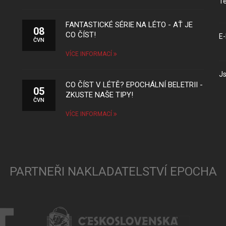
Te
FANTASTICKÉ SÉRIE NA LÉTO - AŤ JE
08
CO ČÍST!
E-
ČVN
VÍCE INFORMACÍ
Js
CO ČÍST V LÉTĚ? EPOCHÁLNÍ BELETRII -
05
ZKUSTE NAŠE TIPY!
ČVN
VÍCE INFORMACÍ
PARTNEŘI NAKLADATELSTVÍ EPOCHA