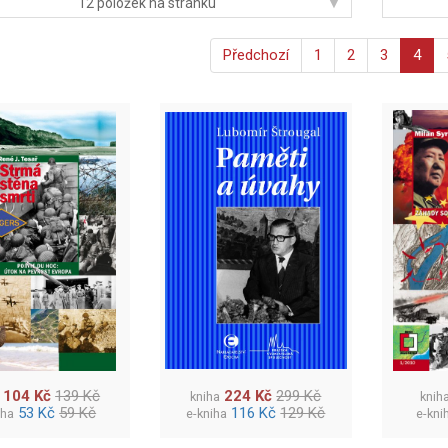
▾
12 položek na stránku
Předchozí
1
2
3
4
104 Kč
139 Kč
224 Kč
299 Kč
kniha
knih
53 Kč
59 Kč
116 Kč
129 Kč
iha
e-kniha
e-kni