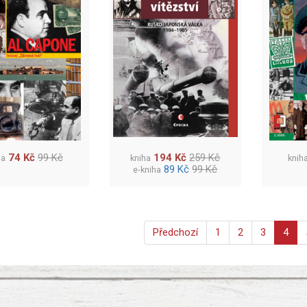
74 Kč
99 Kč
194 Kč
259 Kč
ha
kniha
knih
89 Kč
99 Kč
e-kniha
Předchozí
1
2
3
4