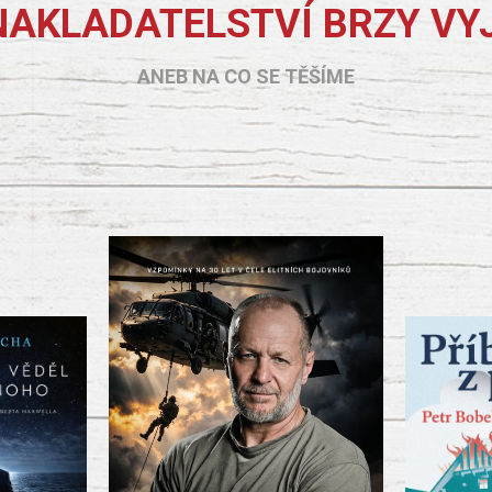
NAKLADATELSTVÍ BRZY VY
ANEB NA CO SE TĚŠÍME