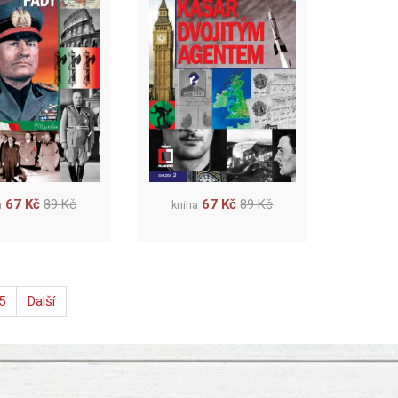
67 Kč
89 Kč
67 Kč
89 Kč
a
kniha
5
Další