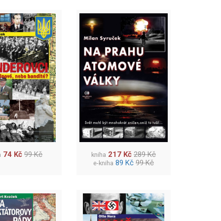
74 Kč
99 Kč
217 Kč
289 Kč
a
kniha
89 Kč
99 Kč
e-kniha