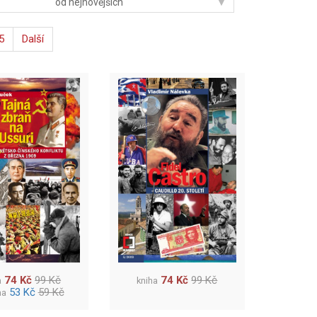
▾
od nejnovějších
5
Další
74 Kč
99 Kč
74 Kč
99 Kč
a
kniha
53 Kč
59 Kč
ha