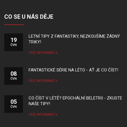
CO SE U NÁS DĚJE
LETNÍ TIPY Z FANTASTIKY, NEZKOUŠÍME ŽÁDNÝ
19
TRIKY!
ČVN
VÍCE INFORMACÍ
FANTASTICKÉ SÉRIE NA LÉTO - AŤ JE CO ČÍST!
08
ČVN
VÍCE INFORMACÍ
CO ČÍST V LÉTĚ? EPOCHÁLNÍ BELETRII - ZKUSTE
05
NAŠE TIPY!
ČVN
VÍCE INFORMACÍ