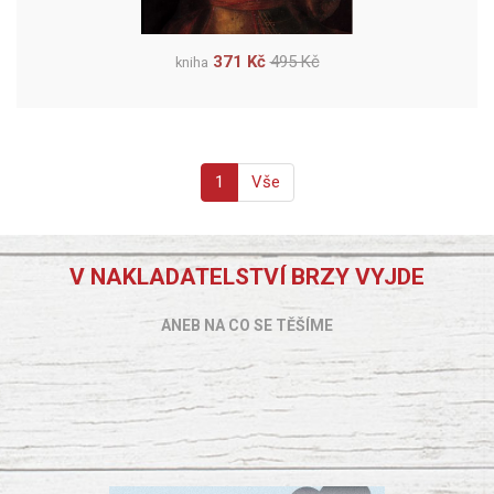
371 Kč
495 Kč
kniha
1
Vše
V NAKLADATELSTVÍ BRZY VYJDE
ANEB NA CO SE TĚŠÍME