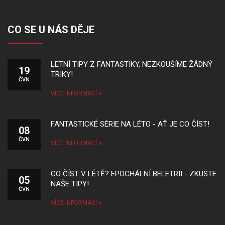
CO SE U NÁS DĚJE
LETNÍ TIPY Z FANTASTIKY, NEZKOUŠÍME ŽÁDNÝ
19
TRIKY!
ČVN
VÍCE INFORMACÍ
FANTASTICKÉ SÉRIE NA LÉTO - AŤ JE CO ČÍST!
08
ČVN
VÍCE INFORMACÍ
CO ČÍST V LÉTĚ? EPOCHÁLNÍ BELETRII - ZKUSTE
05
NAŠE TIPY!
ČVN
VÍCE INFORMACÍ