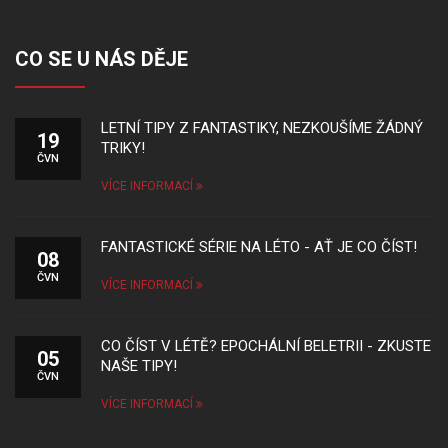
CO SE U NÁS DĚJE
LETNÍ TIPY Z FANTASTIKY, NEZKOUŠÍME ŽÁDNÝ
19
TRIKY!
ČVN
VÍCE INFORMACÍ
FANTASTICKÉ SÉRIE NA LÉTO - AŤ JE CO ČÍST!
08
ČVN
VÍCE INFORMACÍ
CO ČÍST V LÉTĚ? EPOCHÁLNÍ BELETRII - ZKUSTE
05
NAŠE TIPY!
ČVN
VÍCE INFORMACÍ