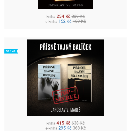
254 Kč
339 Kč
kniha
152 Kč
169 Kč
e-kniha
SLEVA
415 Kč
638 Kč
kniha
295 Kč
368 Kč
e-kniha