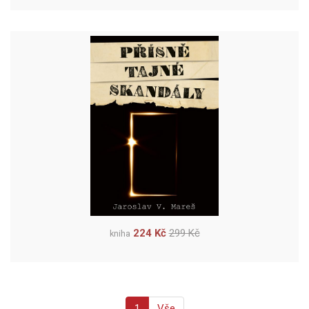
224 Kč
299 Kč
kniha
1
Vše