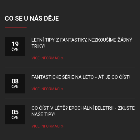
CO SE U NÁS DĚJE
LETNÍ TIPY Z FANTASTIKY, NEZKOUŠÍME ŽÁDNÝ
19
TRIKY!
ČVN
VÍCE INFORMACÍ
FANTASTICKÉ SÉRIE NA LÉTO - AŤ JE CO ČÍST!
08
ČVN
VÍCE INFORMACÍ
CO ČÍST V LÉTĚ? EPOCHÁLNÍ BELETRII - ZKUSTE
05
NAŠE TIPY!
ČVN
VÍCE INFORMACÍ