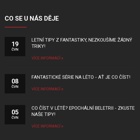
CO SE U NÁS DĚJE
LETNÍ TIPY Z FANTASTIKY, NEZKOUŠÍME ŽÁDNÝ
19
TRIKY!
ČVN
VÍCE INFORMACÍ
FANTASTICKÉ SÉRIE NA LÉTO - AŤ JE CO ČÍST!
08
ČVN
VÍCE INFORMACÍ
CO ČÍST V LÉTĚ? EPOCHÁLNÍ BELETRII - ZKUSTE
05
NAŠE TIPY!
ČVN
VÍCE INFORMACÍ