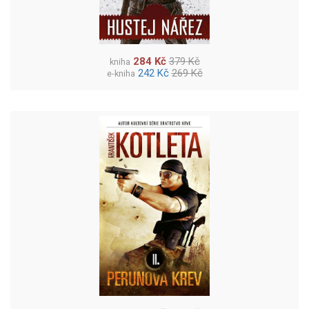
284 Kč
379 Kč
kniha
242 Kč
269 Kč
e-kniha