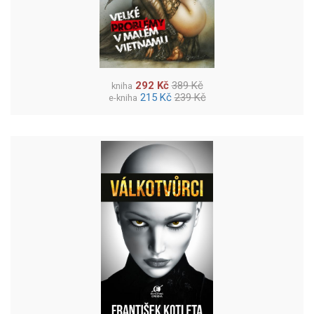
292 Kč
389 Kč
kniha
215 Kč
239 Kč
e-kniha