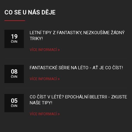
CO SE U NÁS DĚJE
LETNÍ TIPY Z FANTASTIKY, NEZKOUŠÍME ŽÁDNÝ
19
TRIKY!
ČVN
VÍCE INFORMACÍ
FANTASTICKÉ SÉRIE NA LÉTO - AŤ JE CO ČÍST!
08
ČVN
VÍCE INFORMACÍ
CO ČÍST V LÉTĚ? EPOCHÁLNÍ BELETRII - ZKUSTE
05
NAŠE TIPY!
ČVN
VÍCE INFORMACÍ