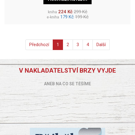
224 Kč
299 Kč
kniha
179 Kč
199 Kč
e-kniha
Předchozí
1
2
3
4
Další
V NAKLADATELSTVÍ BRZY VYJDE
ANEB NA CO SE TĚŠÍME