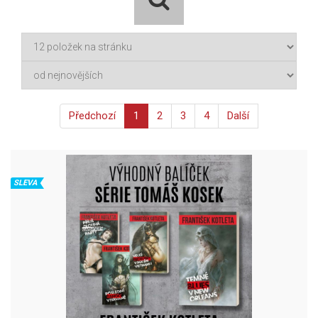
Předchozí
1
2
3
4
Další
SLEVA