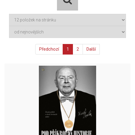
Předchozí
1
2
Další