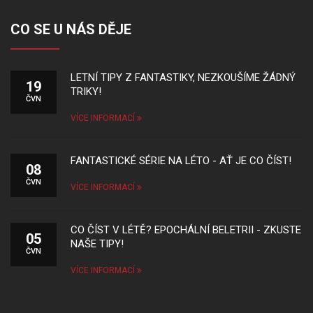
CO SE U NÁS DĚJE
LETNÍ TIPY Z FANTASTIKY, NEZKOUŠÍME ŽÁDNÝ
19
TRIKY!
ČVN
VÍCE INFORMACÍ
FANTASTICKÉ SÉRIE NA LÉTO - AŤ JE CO ČÍST!
08
ČVN
VÍCE INFORMACÍ
CO ČÍST V LÉTĚ? EPOCHÁLNÍ BELETRII - ZKUSTE
05
NAŠE TIPY!
ČVN
VÍCE INFORMACÍ