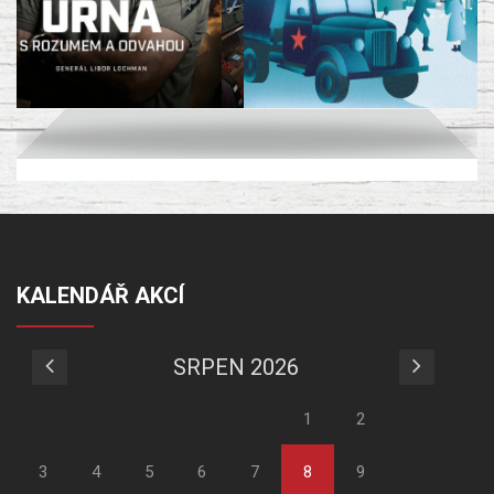
KALENDÁŘ AKCÍ
SRPEN 2026
1
2
3
4
5
6
7
8
9