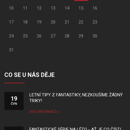
10
11
12
13
14
15
16
17
18
19
20
21
22
23
24
25
26
27
28
29
30
31
CO SE U NÁS DĚJE
LETNÍ TIPY Z FANTASTIKY, NEZKOUŠÍME ŽÁDNÝ
19
TRIKY!
ČVN
VÍCE INFORMACÍ
FANTASTICKÉ SÉRIE NA LÉTO - AŤ JE CO ČÍST!