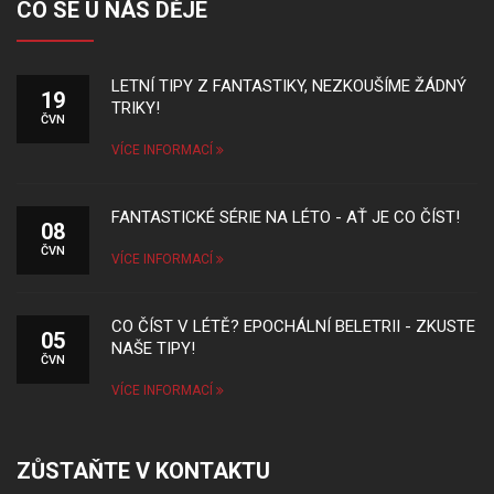
CO SE U NÁS DĚJE
LETNÍ TIPY Z FANTASTIKY, NEZKOUŠÍME ŽÁDNÝ
19
TRIKY!
ČVN
VÍCE INFORMACÍ
FANTASTICKÉ SÉRIE NA LÉTO - AŤ JE CO ČÍST!
08
ČVN
VÍCE INFORMACÍ
CO ČÍST V LÉTĚ? EPOCHÁLNÍ BELETRII - ZKUSTE
05
NAŠE TIPY!
ČVN
VÍCE INFORMACÍ
ZŮSTAŇTE V KONTAKTU