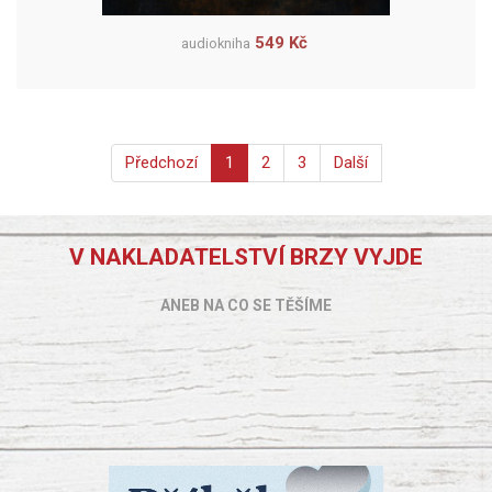
549 Kč
audiokniha
Předchozí
1
2
3
Další
V NAKLADATELSTVÍ BRZY VYJDE
ANEB NA CO SE TĚŠÍME