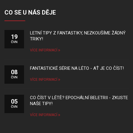
CO SE U NÁS DĚJE
LETNÍ TIPY Z FANTASTIKY, NEZKOUŠÍME ŽÁDNÝ
19
TRIKY!
ČVN
VÍCE INFORMACÍ
FANTASTICKÉ SÉRIE NA LÉTO - AŤ JE CO ČÍST!
08
ČVN
VÍCE INFORMACÍ
CO ČÍST V LÉTĚ? EPOCHÁLNÍ BELETRII - ZKUSTE
05
NAŠE TIPY!
ČVN
VÍCE INFORMACÍ