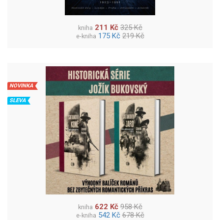
211 Kč
325 Kč
kniha
175 Kč
219 Kč
e-kniha
NOVINKA
SLEVA
622 Kč
958 Kč
kniha
542 Kč
678 Kč
e-kniha