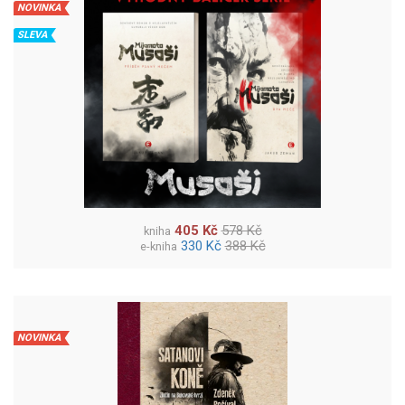
NOVINKA
SLEVA
405 Kč
578 Kč
kniha
330 Kč
388 Kč
e-kniha
NOVINKA