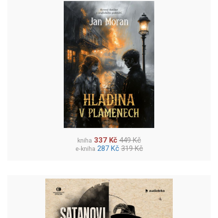
337 Kč
449 Kč
kniha
287 Kč
319 Kč
e-kniha