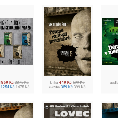
1869 Kč
2875 Kč
449 Kč
599 Kč
kniha
audi
1254 Kč
1475 Kč
359 Kč
399 Kč
e-kniha