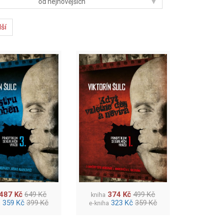
▾
od nejnovějších
lší
487 Kč
649 Kč
374 Kč
499 Kč
kniha
359 Kč
399 Kč
323 Kč
359 Kč
a
e-kniha