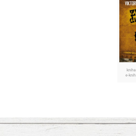
kniha
e-kni