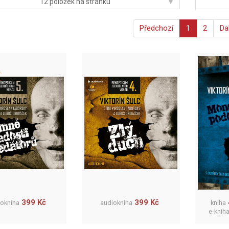
▾
12 položek na stránku
Předchozí
1
2
Da
399 Kč
399 Kč
iokniha
audiokniha
kniha
e-knih