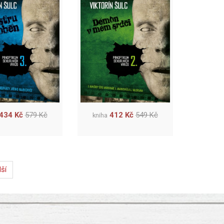
434 Kč
579 Kč
412 Kč
549 Kč
kniha
lší