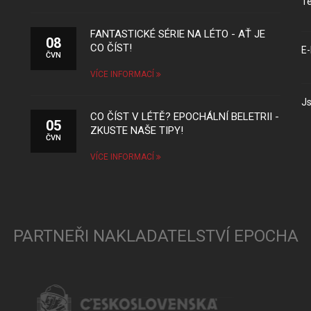
Te
FANTASTICKÉ SÉRIE NA LÉTO - AŤ JE
08
CO ČÍST!
E-
ČVN
VÍCE INFORMACÍ
Js
CO ČÍST V LÉTĚ? EPOCHÁLNÍ BELETRII -
05
ZKUSTE NAŠE TIPY!
ČVN
VÍCE INFORMACÍ
PARTNEŘI NAKLADATELSTVÍ EPOCHA