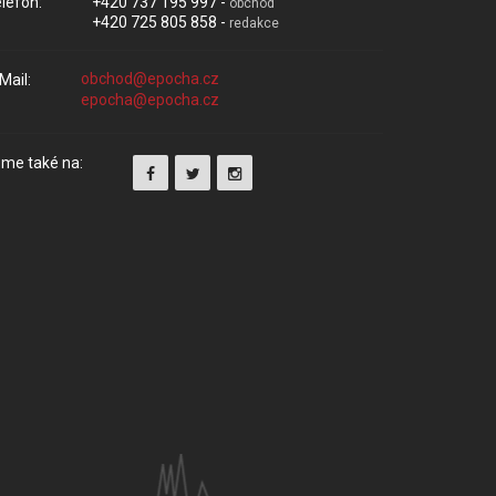
lefon:
+420 737 195 997 -
obchod
+420 725 805 858 -
redakce
Mail:
me také na: