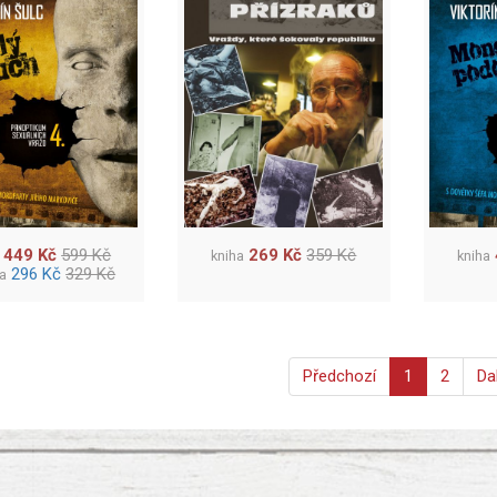
449 Kč
599 Kč
269 Kč
359 Kč
kniha
kniha
296 Kč
329 Kč
ha
Předchozí
1
2
Da