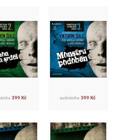
399 Kč
399 Kč
okniha
audiokniha