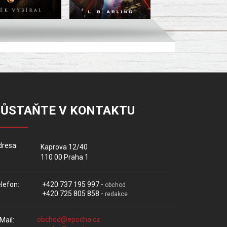
ZŮSTAŇTE V KONTAKTU
resa:
Kaprova 12/40
110 00 Praha 1
lefon:
+420 737 195 997 -
obchod
+420 725 805 858 -
redakce
Mail: