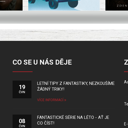
CO SE U NÁS DĚJE
Ad
LETNÍ TIPY Z FANTASTIKY, NEZKOUŠÍME
19
ŽÁDNÝ TRIKY!
ČVN
VÍCE INFORMACÍ
Te
FANTASTICKÉ SÉRIE NA LÉTO - AŤ JE
08
CO ČÍST!
E-
ČVN