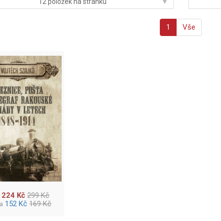
▾
12 položek na stránku
1
Vše
224 Kč
299 Kč
152 Kč
169 Kč
ha