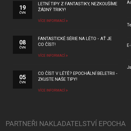
Ad
LETNÍ TIPY Z FANTASTIKY, NEZKOUŠÍME
19
ŽÁDNÝ TRIKY!
ČVN
VÍCE INFORMACÍ
Te
FANTASTICKÉ SÉRIE NA LÉTO - AŤ JE
08
CO ČÍST!
E-
ČVN
VÍCE INFORMACÍ
Js
CO ČÍST V LÉTĚ? EPOCHÁLNÍ BELETRII -
05
ZKUSTE NAŠE TIPY!
ČVN
VÍCE INFORMACÍ
PARTNEŘI NAKLADATELSTVÍ EPOCHA