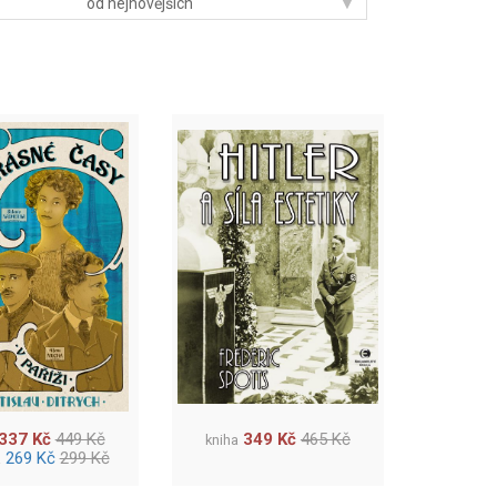
▾
od nejnovějších
337 Kč
449 Kč
349 Kč
465 Kč
kniha
269 Kč
299 Kč
a