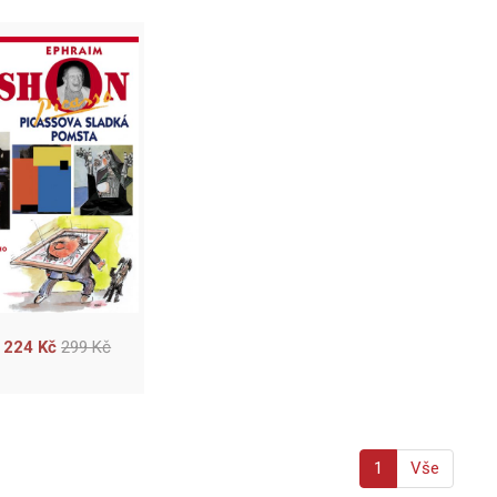
224 Kč
299 Kč
1
Vše