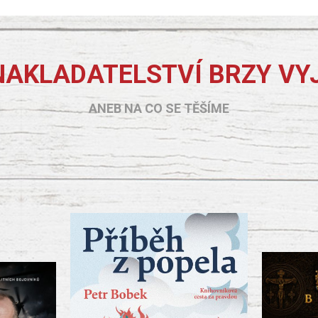
NAKLADATELSTVÍ BRZY VY
ANEB NA CO SE TĚŠÍME