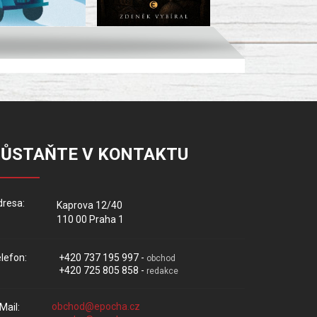
ZŮSTAŇTE V KONTAKTU
resa:
Kaprova 12/40
110 00 Praha 1
lefon:
+420 737 195 997 -
obchod
+420 725 805 858 -
redakce
Mail: