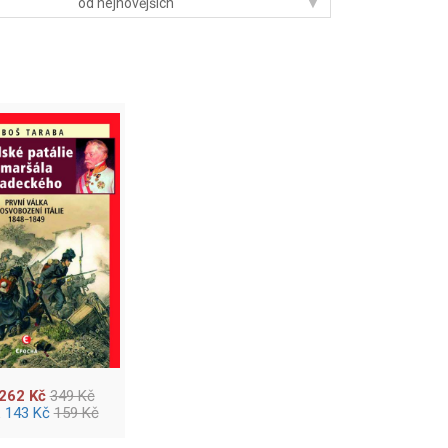
▾
od nejnovějších
262 Kč
349 Kč
143 Kč
159 Kč
a