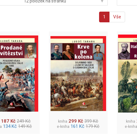
▾
12 položek na stránku
1
Vše
187 Kč
249 Kč
299 Kč
399 Kč
kniha
kniha
134 Kč
149 Kč
161 Kč
179 Kč
ha
e-kniha
e-knih