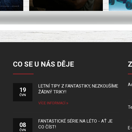
CO SE U NÁS DĚJE
Ad
LETNÍ TIPY Z FANTASTIKY, NEZKOUŠÍME
19
ŽÁDNÝ TRIKY!
ČVN
VÍCE INFORMACÍ
Te
FANTASTICKÉ SÉRIE NA LÉTO - AŤ JE
08
CO ČÍST!
E-
ČVN