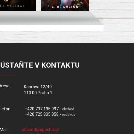
ZŮSTAŇTE V KONTAKTU
resa:
Kaprova 12/40
110 00 Praha 1
lefon:
+420 737 195 997 -
obchod
+420 725 805 858 -
redakce
Mail: