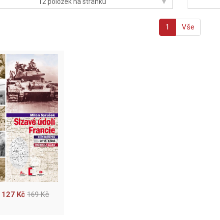
▾
12 položek na stránku
1
Vše
127 Kč
169 Kč