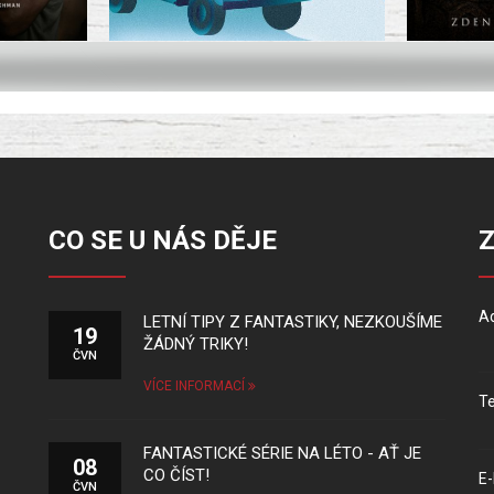
CO SE U NÁS DĚJE
Ad
LETNÍ TIPY Z FANTASTIKY, NEZKOUŠÍME
19
ŽÁDNÝ TRIKY!
ČVN
VÍCE INFORMACÍ
Te
FANTASTICKÉ SÉRIE NA LÉTO - AŤ JE
08
CO ČÍST!
E-
ČVN