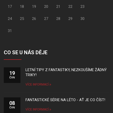
17
18
19
20
21
22
23
24
25
26
27
28
29
30
31
CO SE U NÁS DĚJE
LETNÍ TIPY Z FANTASTIKY, NEZKOUŠÍME ŽÁDNÝ
19
TRIKY!
ČVN
VÍCE INFORMACÍ
FANTASTICKÉ SÉRIE NA LÉTO - AŤ JE CO ČÍST!
08
ČVN
VÍCE INFORMACÍ