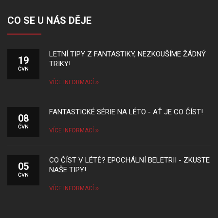
CO SE U NÁS DĚJE
LETNÍ TIPY Z FANTASTIKY, NEZKOUŠÍME ŽÁDNÝ
19
TRIKY!
ČVN
VÍCE INFORMACÍ
FANTASTICKÉ SÉRIE NA LÉTO - AŤ JE CO ČÍST!
08
ČVN
VÍCE INFORMACÍ
CO ČÍST V LÉTĚ? EPOCHÁLNÍ BELETRII - ZKUSTE
05
NAŠE TIPY!
ČVN
VÍCE INFORMACÍ