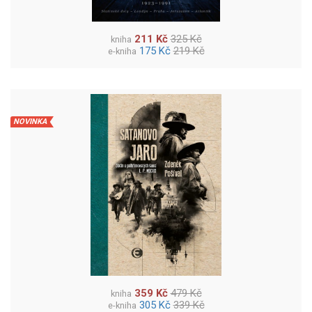
211 Kč
325 Kč
kniha
175 Kč
219 Kč
e-kniha
NOVINKA
359 Kč
479 Kč
kniha
305 Kč
339 Kč
e-kniha