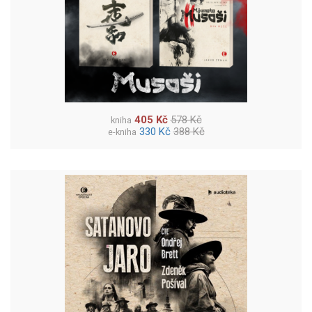
405 Kč
578 Kč
kniha
330 Kč
388 Kč
e-kniha