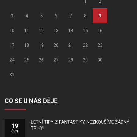
1
2
3
4
5
6
7
8
9
10
11
12
13
14
15
16
17
18
19
20
21
22
23
24
25
26
27
28
29
30
31
CO SE U NÁS DĚJE
LETNÍ TIPY Z FANTASTIKY, NEZKOUŠÍME ŽÁDNÝ
19
TRIKY!
ČVN