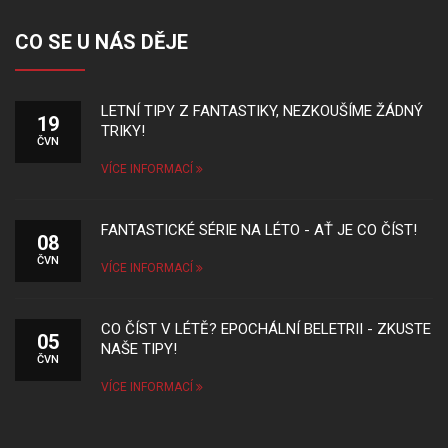
CO SE U NÁS DĚJE
LETNÍ TIPY Z FANTASTIKY, NEZKOUŠÍME ŽÁDNÝ
19
TRIKY!
ČVN
VÍCE INFORMACÍ
FANTASTICKÉ SÉRIE NA LÉTO - AŤ JE CO ČÍST!
08
ČVN
VÍCE INFORMACÍ
CO ČÍST V LÉTĚ? EPOCHÁLNÍ BELETRII - ZKUSTE
05
NAŠE TIPY!
ČVN
VÍCE INFORMACÍ